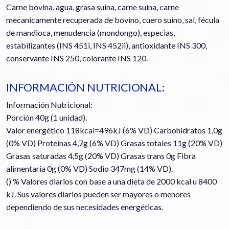
Carne bovina, agua, grasa suina, carne suina, carne
mecanicamente recuperada de bovino, cuero suino, sal, fécula
de mandioca, menudencia (mondongo), especias,
estabilizantes (INS 451i, INS 452ii), antioxidante INS 300,
conservante INS 250, colorante INS 120.
INFORMACIÓN NUTRICIONAL:
Información Nutricional:
Porción 40g (1 unidad).
Valor energético 118kcal=496kJ (6% VD) Carbohidratos 1,0g
(0% VD) Proteínas 4,7g (6% VD) Grasas totales 11g (20% VD)
Grasas saturadas 4,5g (20% VD) Grasas trans 0g Fibra
alimentaria 0g (0% VD) Sodio 347mg (14% VD).
() % Valores diarios con base a una dieta de 2000 kcal u 8400
kJ. Sus valores diarios pueden ser mayores o menores
dependiendo de sus necesidades energéticas.