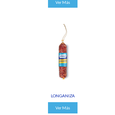
Ver Más
LONGANIZA
Ver Más