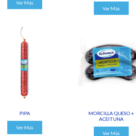
Ver Más
Ver Más
PIPA
MORCILLA QUESO +
ACEITUNA
Ver Más
Ver Más