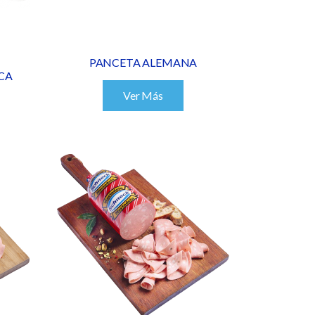
PANCETA ALEMANA
CA
Ver Más